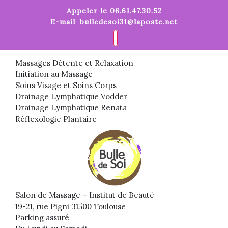
Skip
Appeler le
06.61.47.30.52
to
E-mail
:
bulledesoi31@laposte.net
content
Massages Détente et Relaxation
Initiation au Massage
Soins Visage et Soins Corps
Drainage Lymphatique Vodder
Drainage Lymphatique Renata
Réflexologie Plantaire
Salon de Massage – Institut de Beauté
19-21, rue Pigni 31500 Toulouse
Parking assuré