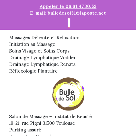
Skip
Appeler le
06.61.47.30.52
to
E-mail
:
bulledesoi31@laposte.net
content
Massages Détente et Relaxation
Initiation au Massage
Soins Visage et Soins Corps
Drainage Lymphatique Vodder
Drainage Lymphatique Renata
Réflexologie Plantaire
Salon de Massage – Institut de Beauté
19-21, rue Pigni 31500 Toulouse
Parking assuré