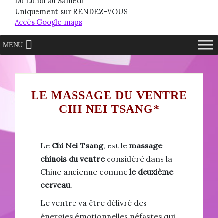
Du Lundi au Samedi
Uniquement sur RENDEZ-VOUS
Accès Google maps
MENU
LE MASSAGE DU VENTRE
CHI NEI TSANG*
Le
Chi Nei Tsang
, est le
massage
chinois
du ventre
considéré dans la
Chine ancienne comme
le deuxième
cerveau
.
Le ventre va être délivré des
énergies émotionnelles néfastes qui