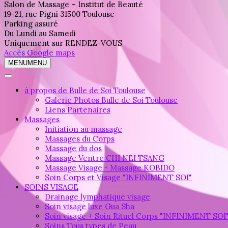
Salon de Massage – Institut de Beauté
19-21, rue Pigni 31500 Toulouse
Parking assuré
Du Lundi au Samedi
Uniquement sur RENDEZ-VOUS
Accès Google maps
MENU
MENU
à propos de Bulle de Soi Toulouse
Galerie Photos Bulle de Soi Toulouse
Liens Partenaires
Massages
Initiation au massage
Massages du Corps
Massage du dos
Massage Ventre CHI NEI TSANG
Massage Visage - Massage KOBIDO
Soin Corps et Visage "INFINIMENT SOI"
SOINS VISAGE
Drainage lymphatique visage
Soin visage luxe Gua Sha
Soin visage + Soin Rituel Corps "INFINIMENT SOI
Soins Tous types de Peau