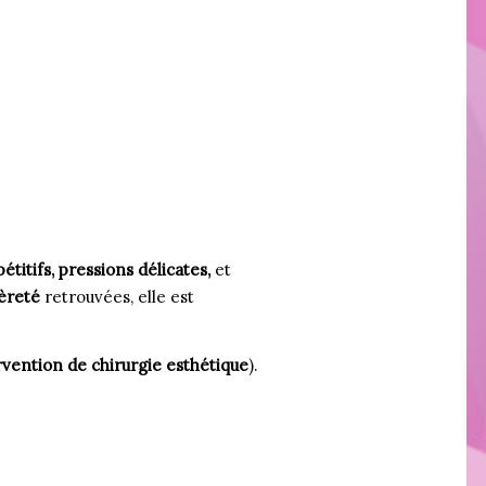
titifs, pressions délicates,
et
gèreté
retrouvées, elle est
rvention de chirurgie esthétique
).