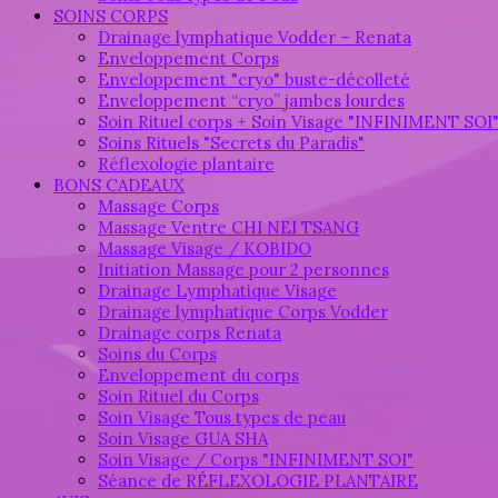
SOINS CORPS
Drainage lymphatique Vodder – Renata
Enveloppement Corps
Enveloppement "cryo" buste-décolleté
Enveloppement “cryo” jambes lourdes
Soin Rituel corps + Soin Visage "INFINIMENT SOI
Soins Rituels "Secrets du Paradis"
Réflexologie plantaire
BONS CADEAUX
Massage Corps
Massage Ventre CHI NEI TSANG
Massage Visage / KOBIDO
Initiation Massage pour 2 personnes
Drainage Lymphatique Visage
Drainage lymphatique Corps Vodder
Drainage corps Renata
Soins du Corps
Enveloppement du corps
Soin Rituel du Corps
Soin Visage Tous types de peau
Soin Visage GUA SHA
Soin Visage / Corps "INFINIMENT SOI"
Séance de RÉFLEXOLOGIE PLANTAIRE